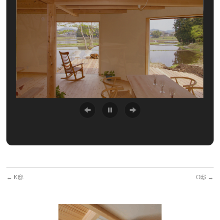
←
K邸
O邸
→