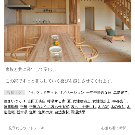
家族と共に経年して変化し
この家でずっと暮らしていく喜びを感じさせてくれます。
投稿タグ
7月
,
ウッドデッキ
,
リノベーション
,
一年中快適な家
,
二階建て
,
住まいづくり
,
吉田工務店
,
呼吸する家
,
夏
,
女性建築士
,
女性設計士
,
宇都宮市
,
家事動線
,
平屋
,
平屋のように暮らせる家
,
暮らしを楽しむ
,
木の家
,
木の香り
,
木
造住宅
,
栃木県
,
無垢
,
無垢の床
,
自然素材
,
調湿効果
←
見守れるウッドデッキ
心落ち着く時間
→