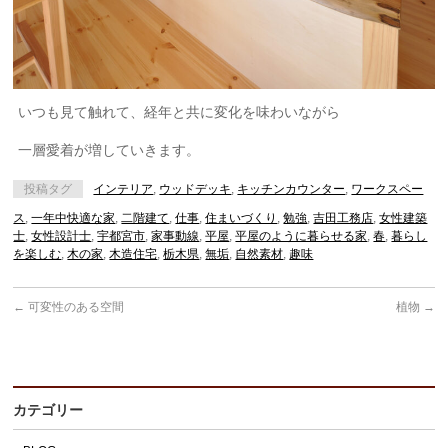
いつも見て触れて、経年と共に変化を味わいながら
一層愛着が増していきます。
投稿タグ
インテリア
,
ウッドデッキ
,
キッチンカウンター
,
ワークスペー
ス
,
一年中快適な家
,
二階建て
,
仕事
,
住まいづくり
,
勉強
,
吉田工務店
,
女性建築
士
,
女性設計士
,
宇都宮市
,
家事動線
,
平屋
,
平屋のように暮らせる家
,
春
,
暮らし
を楽しむ
,
木の家
,
木造住宅
,
栃木県
,
無垢
,
自然素材
,
趣味
←
可変性のある空間
植物
→
カテゴリー