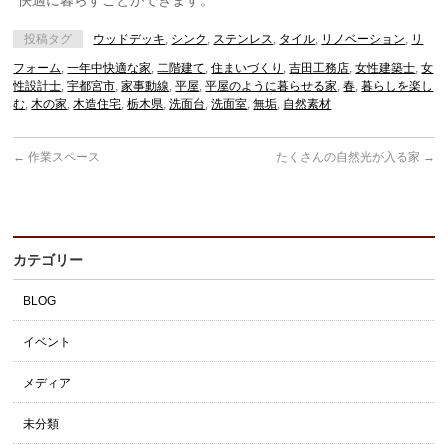
快適に暮らすことができます。
投稿タグ
ウッドデッキ
,
シンク
,
ステンレス
,
タイル
,
リノベーション
,
リ
フォーム
,
一年中快適な家
,
二階建て
,
住まいづくり
,
吉田工務店
,
女性建築士
,
女
性設計士
,
宇都宮市
,
家事動線
,
平屋
,
平屋のように暮らせる家
,
春
,
暮らしを楽し
む
,
木の家
,
木造住宅
,
栃木県
,
洗面台
,
洗面室
,
無垢
,
自然素材
←
作業スペース
たくさんの自然光が入る家
→
カテゴリー
BLOG
イベント
メディア
未分類