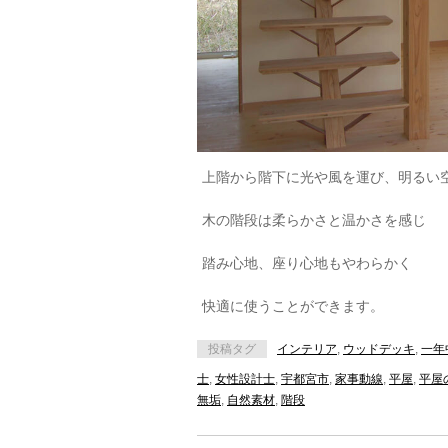
上階から階下に光や風を運び、明るい
木の階段は柔らかさと温かさを感じ
踏み心地、座り心地もやわらかく
快適に使うことができます。
投稿タグ
インテリア
,
ウッドデッキ
,
一年
士
,
女性設計士
,
宇都宮市
,
家事動線
,
平屋
,
平屋
無垢
,
自然素材
,
階段