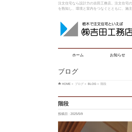
注文住宅なら設計力の吉田工務店。注文住宅の
を熟知し、環境と室内をつなぐとともに、施
ホーム
お知らせ
ブログ
HOME
»
ブログ »
BLOG
»
階段
階段
投稿日 : 2025/5/9