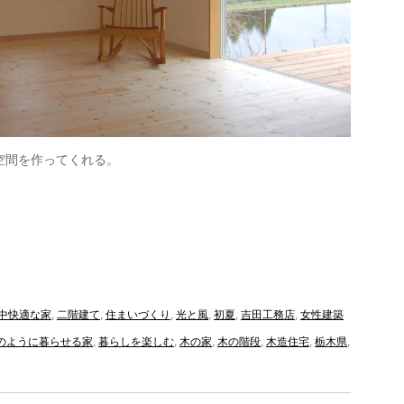
空間を作ってくれる。
中快適な家
,
二階建て
,
住まいづくり
,
光と風
,
初夏
,
吉田工務店
,
女性建築
のように暮らせる家
,
暮らしを楽しむ
,
木の家
,
木の階段
,
木造住宅
,
栃木県
,