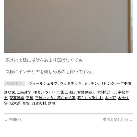
家具のよ様に場所をあまり選ばなくても
気軽にインテリアを楽しめるのも良いですね。
投稿タグ
ウォールシェルフ
,
ウッドデッキ
,
キッチン
,
リビング
,
一年中快
適な家
,
二階建て
,
住まいづくり
,
吉田工務店
,
女性建築士
,
女性設計士
,
宇都宮
市
,
家事動線
,
平屋
,
平屋のように暮らせる家
,
暮らしを楽しむ
,
木の家
,
木造住
宅
,
栃木県
,
無垢
,
自然素材
,
階段
←
空間作り
季節を楽しむ窓
→